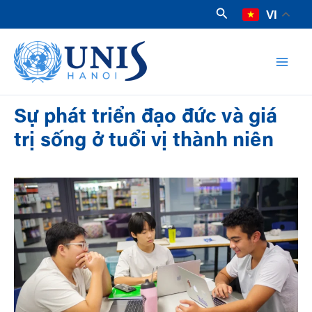
Nhảy
Tìm
VI
kiếm
tới
Mai
nội
dung
Men
Sự phát triển đạo đức và giá
trị sống ở tuổi vị thành niên