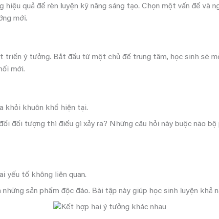
 hiệu quả để rèn luyện kỹ năng sáng tạo. Chọn một vấn đề và ngh
ớng mới.
t triển ý tưởng. Bắt đầu từ một chủ đề trung tâm, học sinh sẽ m
nối mới.
a khỏi khuôn khổ hiện tại.
ổi đối tượng thì điều gì xảy ra? Những câu hỏi này buộc não bộ 
i yếu tố không liên quan.
a những sản phẩm độc đáo. Bài tập này giúp học sinh luyện khả n