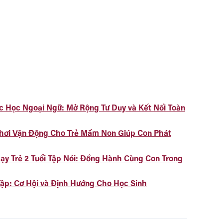
ệc Học Ngoại Ngữ: Mở Rộng Tư Duy và Kết Nối Toàn
Chơi Vận Động Cho Trẻ Mầm Non Giúp Con Phát
ạy Trẻ 2 Tuổi Tập Nói: Đồng Hành Cùng Con Trong
ập: Cơ Hội và Định Hướng Cho Học Sinh