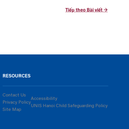
Tiếp theo Bài viết
→
RESOURCES
Contact Us
Accessibility
Privacy Policy
UNIS Hanoi Child Safeguarding Policy
Site Map