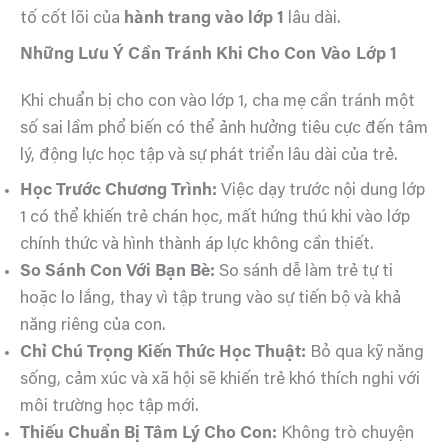
tố cốt lõi của
hành trang vào lớp 1
lâu dài.
Những Lưu Ý Cần Tránh Khi Cho Con Vào Lớp 1
Khi chuẩn bị cho con vào lớp 1, cha mẹ cần tránh một
số sai lầm phổ biến có thể ảnh hưởng tiêu cực đến tâm
lý, động lực học tập và sự phát triển lâu dài của trẻ.
Học Trước Chương Trình:
Việc dạy trước nội dung lớp
1 có thể khiến trẻ chán học, mất hứng thú khi vào lớp
chính thức và hình thành áp lực không cần thiết.
So Sánh Con Với Bạn Bè:
So sánh dễ làm trẻ tự ti
hoặc lo lắng, thay vì tập trung vào sự tiến bộ và khả
năng riêng của con.
Chỉ Chú Trọng Kiến Thức Học Thuật:
Bỏ qua kỹ năng
sống, cảm xúc và xã hội sẽ khiến trẻ khó thích nghi với
môi trường học tập mới.
Thiếu Chuẩn Bị Tâm Lý Cho Con:
Không trò chuyện